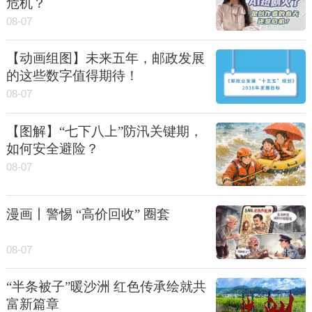
危机？
08-07
【动画组图】未来五年，邮政发展
的这些数字值得期待！
08-07
【图解】“七下八上”防汛关键期，
如何安全避险？
08-07
漫画丨警惕 “高价回收” 圈套
08-07
“半条被子”暖沙洲 红色传承绘就共
富新篇章