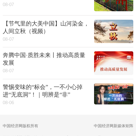
08-07
【节气里的大美中国】山河染金，
人间立秋（视频）
08-07
奔腾中国·质胜未来丨推动高质量
发展
08-07
警惕变味的“标会”，一不小心掉
进“无底洞”！｜明辨是“非”
08-06
中国经济网版权所有
中国经济网新媒体矩阵