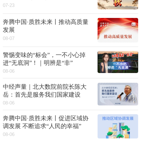
07-23
奔腾中国·质胜未来丨推动高质量
发展
08-07
警惕变味的“标会”，一不小心掉
进“无底洞”！｜明辨是“非”
08-06
中经声量｜北大数院前院长陈大
岳：首先是服务我们国家建设
08-06
奔腾中国·质胜未来丨促进区域协
调发展 不断追求“人民的幸福”
08-06