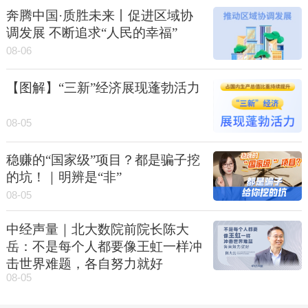
奔腾中国·质胜未来丨促进区域协
调发展 不断追求“人民的幸福”
08-06
【图解】“三新”经济展现蓬勃活力
08-05
稳赚的“国家级”项目？都是骗子挖
的坑！｜明辨是“非”
08-05
中经声量｜北大数院前院长陈大
岳：不是每个人都要像王虹一样冲
击世界难题，各自努力就好
08-05