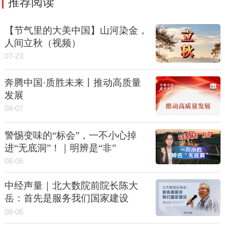
推荐阅读
【节气里的大美中国】山河染金，
人间立秋（视频）
07-23
奔腾中国·质胜未来丨推动高质量
发展
08-07
警惕变味的“标会”，一不小心掉
进“无底洞”！｜明辨是“非”
08-06
中经声量｜北大数院前院长陈大
岳：首先是服务我们国家建设
08-06