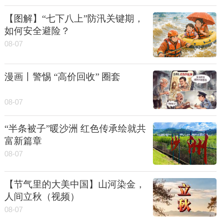
【图解】“七下八上”防汛关键期，
如何安全避险？
08-07
漫画丨警惕 “高价回收” 圈套
08-07
“半条被子”暖沙洲 红色传承绘就共
富新篇章
08-07
【节气里的大美中国】山河染金，
人间立秋（视频）
08-07