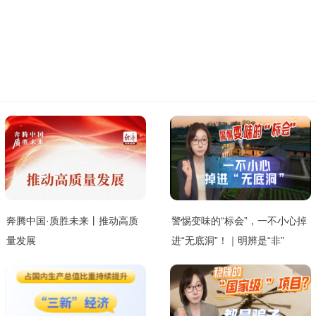
奔腾中国·质胜未来丨推动高质
警惕变味的“标会”，一不小心掉
量发展
进“无底洞”！｜明辨是“非”