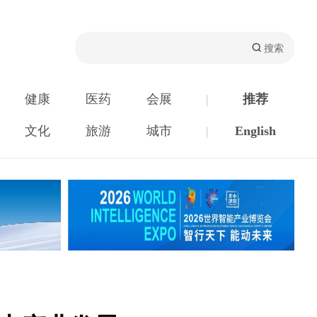
健康
医药
会展
|
推荐
文化
旅游
城市
|
English