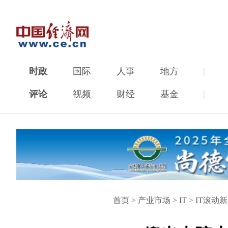
时政
国际
人事
地方
|
评论
视频
财经
基金
|
首页
>
产业市场
>
IT
>
IT滚动