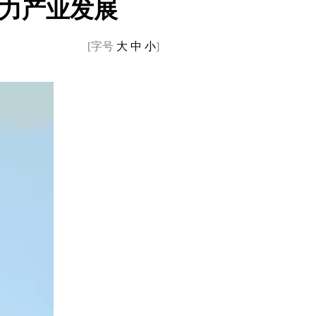
算力产业发展
[字号
大
中
小
]