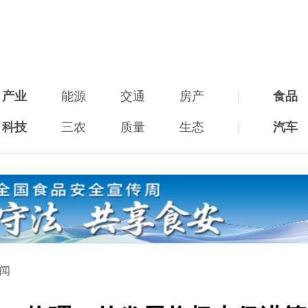
产业
能源
交通
房产
|
食品
科技
三农
质量
生态
|
汽车
新闻