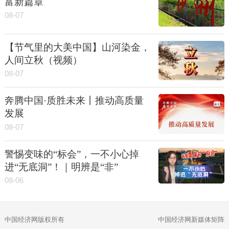
富新篇章
08-07
【节气里的大美中国】山河染金，
人间立秋（视频）
08-07
奔腾中国·质胜未来丨推动高质量
发展
08-07
警惕变味的“标会”，一不小心掉
进“无底洞”！｜明辨是“非”
08-06
中国经济网版权所有
中国经济网新媒体矩阵