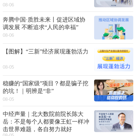
08-06
奔腾中国·质胜未来丨促进区域协
调发展 不断追求“人民的幸福”
08-06
【图解】“三新”经济展现蓬勃活力
08-05
稳赚的“国家级”项目？都是骗子挖
的坑！｜明辨是“非”
08-05
中经声量｜北大数院前院长陈大
岳：不是每个人都要像王虹一样冲
击世界难题，各自努力就好
08-05