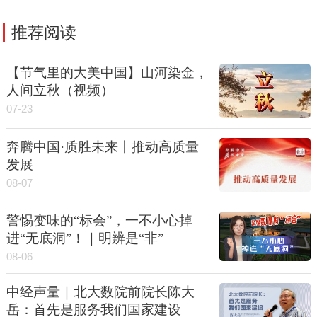
推荐阅读
【节气里的大美中国】山河染金，
人间立秋（视频）
07-23
奔腾中国·质胜未来丨推动高质量
发展
08-07
警惕变味的“标会”，一不小心掉
进“无底洞”！｜明辨是“非”
08-06
中经声量｜北大数院前院长陈大
岳：首先是服务我们国家建设