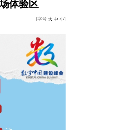
场体验区
[字号
大
中
小
]