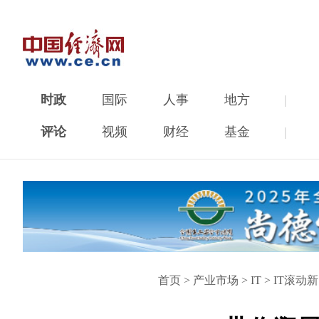
时政
国际
人事
地方
|
评论
视频
财经
基金
|
首页
>
产业市场
>
IT
>
IT滚动