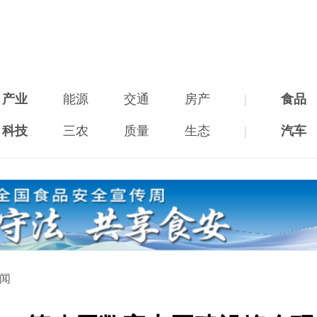
产业
能源
交通
房产
|
食品
科技
三农
质量
生态
|
汽车
新闻