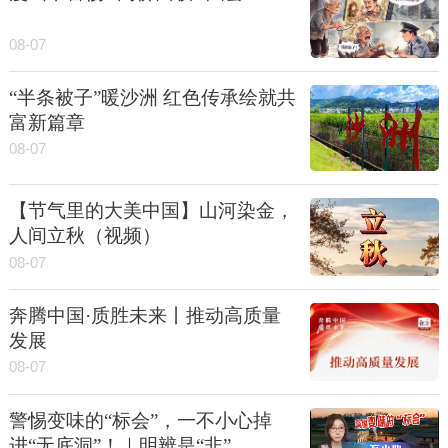
08-07
“半条被子”暖沙洲 红色传承绘就共
富新篇章
08-07
【节气里的大美中国】山河染金，
人间立秋（视频）
08-07
奔腾中国·质胜未来丨推动高质量
发展
08-07
警惕变味的“标会”，一不小心掉
进“无底洞”！｜明辨是“非”