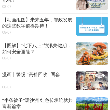
危机？
08-07
【动画组图】未来五年，邮政发展
的这些数字值得期待！
08-07
【图解】“七下八上”防汛关键期，
如何安全避险？
08-07
漫画丨警惕 “高价回收” 圈套
08-07
“半条被子”暖沙洲 红色传承绘就共
富新篇章