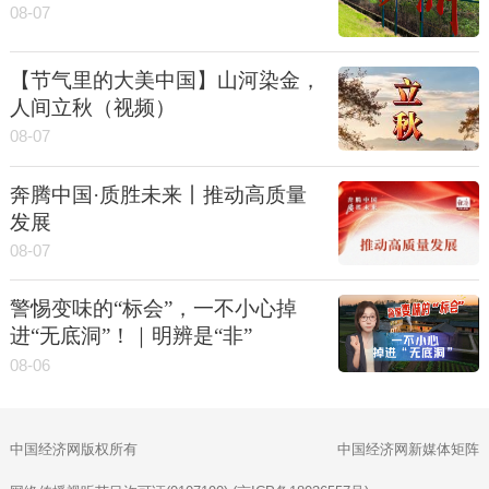
08-07
【节气里的大美中国】山河染金，
人间立秋（视频）
08-07
奔腾中国·质胜未来丨推动高质量
发展
08-07
警惕变味的“标会”，一不小心掉
进“无底洞”！｜明辨是“非”
08-06
中国经济网版权所有
中国经济网新媒体矩阵