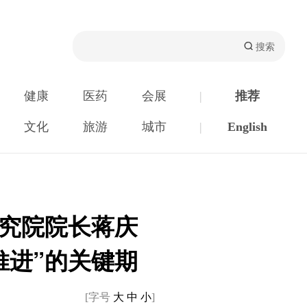
健康
医药
会展
|
推荐
文化
旅游
城市
|
English
究院院长蒋庆
推进”的关键期
[字号
大
中
小
]