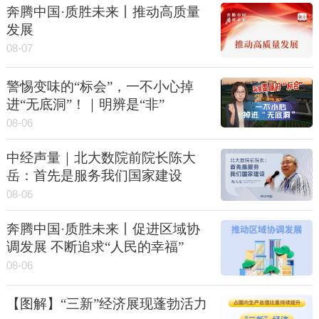
奔腾中国·质胜未来丨推动高质量
发展
08-07
警惕变味的“标会”，一不小心掉
进“无底洞”！｜明辨是“非”
08-06
中经声量｜北大数院前院长陈大
岳：首先是服务我们国家建设
08-06
奔腾中国·质胜未来丨促进区域协
调发展 不断追求“人民的幸福”
08-06
【图解】“三新”经济展现蓬勃活力