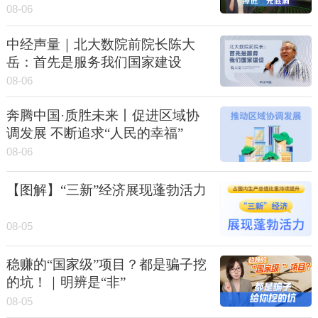
08-06
中经声量｜北大数院前院长陈大
岳：首先是服务我们国家建设
08-06
奔腾中国·质胜未来丨促进区域协
调发展 不断追求“人民的幸福”
08-06
【图解】“三新”经济展现蓬勃活力
08-05
稳赚的“国家级”项目？都是骗子挖
的坑！｜明辨是“非”
08-05