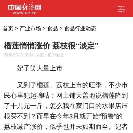
首页
>
产业市场
>
食品
>
食品行业动态
榴莲悄悄涨价 荔枝很“淡定”
2026-05-15 10:14
来源：扬子晚报
妃子笑大量上市
又到了榴莲、荔枝上市的旺季，不少市
民心里犯起嘀咕：网上铺天盖地说榴莲降到
了十几元一斤，怎么我在家门口的水果店压
根买不到？而早在今年3月就开始“预警”的
荔枝减产涨价，似乎也并未如期而至。记者