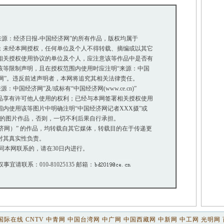
“来源：经济日报-中国经济网”的所有作品，版权均属于
未经本网授权，任何单位及个人不得转载、摘编或以其它
关授权使用协议的单位及个人，应注意该等作品中是否有
等限制声明，且在授权范围内使用时应注明“来源：中国
网”。违反前述声明者，本网将追究其相关法律责任。
中国经济网”及/或标有“中国经济网(www.ce.cn)”
享有许可他人使用的权利；已经与本网签署相关授权使用
使用该等图片中明确注明“中国经济网记者XXX摄”或
”的图片作品，否则，一切不利后果自行承担。
经济网）” 的作品，均转载自其它媒体，转载目的在于传递更
对其真实性负责。
同本网联系的，请在30日内进行。
权事宜请联系：010-81025135 邮箱：
国际在线
CNTV
中青网
中国台湾网
中广网
中国西藏网
中新网
中工网
光明网