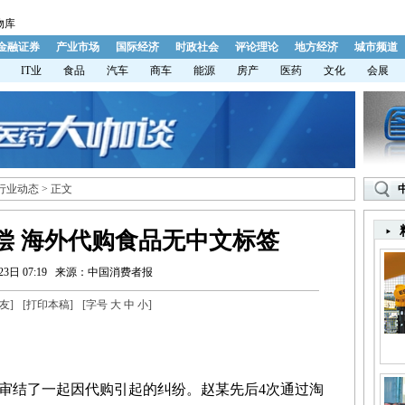
物库
金融证券
产业市场
国际经济
时政社会
评论理论
地方经济
城市频道
IT业
食品
汽车
商车
能源
房产
医药
文化
会展
行业动态
> 正文
偿 海外代购食品无中文标签
3日 07:19
来源：中国消费者报
友
]
[
打印本稿
]
[字号
大
中
小
]
结了一起因代购引起的纠纷。赵某先后4次通过淘