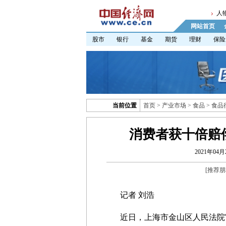
人
网站首页
股市
银行
基金
期货
理财
保险
当前位置
首页
>
产业市场
>
食品
>
食品
消费者获十倍赔
2021年04月2
[
推荐朋
记者 刘浩
近日，上海市金山区人民法院审