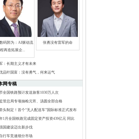
数码郭为：AI驱动流
张勇没有雷军的命
程再造拓展企...
军：长期主义才有未来
优品叶国富：没有勇气，何来运气
本网专稿
节全国铁路预计发送旅客1030万人次
监管总局专项抽检元宵、汤圆全部合格
牵头制定！首个“无人配送车”国际标准正式发布
25年1月全国铁路完成固定资产投资439亿元 同比
.7%
强国建设迈出新步伐
自行车竞速细分市场