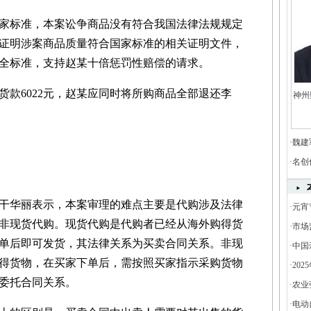
标准，本案讼争商品没有符合我国法律法规规定
证明涉案商品质量符合国家标准的相关证明文件，
全标准，支持赵某十倍惩罚性赔偿的请求。
6022元，赵某应同时将所购商品全部退还李
神州
。
·
魏建
·
名创
华丽表示，本案审理的难点主要是代购涉及法律
·
元宵
非现货代购。现货代购是代购者已经从海外购得货
·
市场
单后即可发货，其法律关系为买卖合同关系。非现
·
中国
得货物，在买家下单后，需按照买家指示采购货物
·
20
委托合同关系。
增长3
·
农业
·
电动