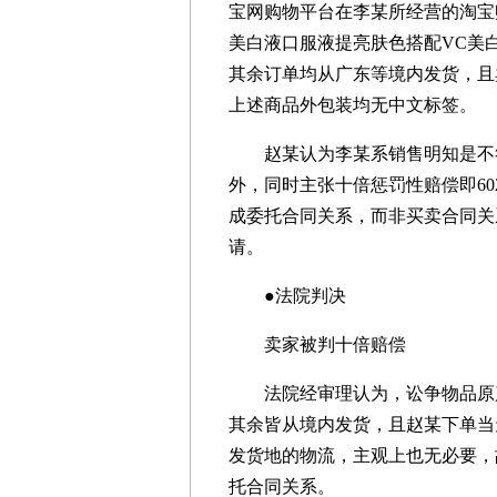
宝网购物平台在李某所经营的淘宝账号
美白液口服液提亮肤色搭配VC美白
其余订单均从广东等境内发货，且
上述商品外包装均无中文标签。
赵某认为李某系销售明知是不符
外，同时主张十倍惩罚性赔偿即60
成委托合同关系，而非买卖合同关
请。
●法院判决
卖家被判十倍赔偿
法院经审理认为，讼争物品原产
其余皆从境内发货，且赵某下单当
发货地的物流，主观上也无必要，
托合同关系。