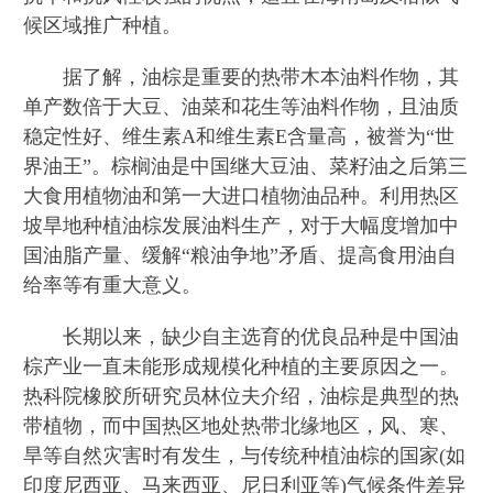
候区域推广种植。
据了解，油棕是重要的热带木本油料作物，其
单产数倍于大豆、油菜和花生等油料作物，且油质
稳定性好、维生素A和维生素E含量高，被誉为“世
界油王”。棕榈油是中国继大豆油、菜籽油之后第三
大食用植物油和第一大进口植物油品种。利用热区
坡旱地种植油棕发展油料生产，对于大幅度增加中
国油脂产量、缓解“粮油争地”矛盾、提高食用油自
给率等有重大意义。
长期以来，缺少自主选育的优良品种是中国油
棕产业一直未能形成规模化种植的主要原因之一。
热科院橡胶所研究员林位夫介绍，油棕是典型的热
带植物，而中国热区地处热带北缘地区，风、寒、
旱等自然灾害时有发生，与传统种植油棕的国家(如
印度尼西亚、马来西亚、尼日利亚等)气候条件差异