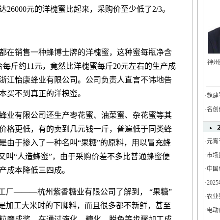
达26000元的洋槐蜜比起来，采购价至少低了2/3。
在销售一种蜂博士牌的洋槐蜜，这种蜜每瓶净含
神州
折合每斤约11元，竟然比洋槐蜜每斤20元左右的生产成
浙江怡康蜂业有限公司。公司负责人直言不讳地告
本买不到真正的洋槐蜜。
·
魏建
·
名创
业有限公司还生产枣花蜜、油菜蜜、杂花蜜等其
价格更低，有的卖到几元钱一斤，普遍低于同类蜂
·
元宵
是由于掺入了一种名叫“果糖”的原料，用以冒充蜂
·
市场
又叫“人造蜂蜜”，由于采购价差不多比普通蜂蜜便
·
中国
产成本降低三四成。
·
20
厂———杭州紫香糖业有限公司了解到， “果糖”
增长3
·
农业
粒是加工大米时的下脚料，而且很多都不新鲜，甚至
·
电动
粒磨成浆，在通过液化、糖化、脱色等步骤加工成