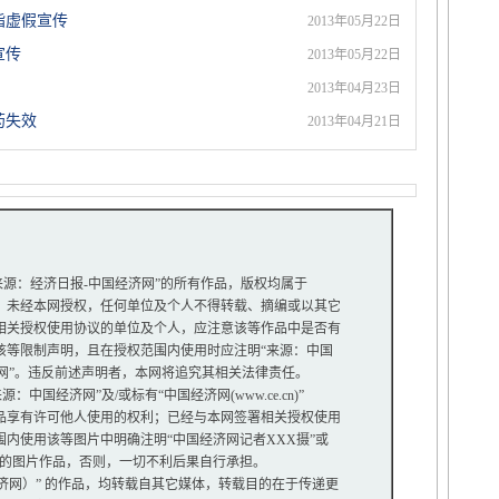
指虚假宣传
2013年05月22日
宣传
2013年05月22日
2013年04月23日
药失效
2013年04月21日
“来源：经济日报-中国经济网”的所有作品，版权均属于
未经本网授权，任何单位及个人不得转载、摘编或以其它
关授权使用协议的单位及个人，应注意该等作品中是否有
等限制声明，且在授权范围内使用时应注明“来源：中国
网”。违反前述声明者，本网将追究其相关法律责任。
中国经济网”及/或标有“中国经济网(www.ce.cn)”
享有许可他人使用的权利；已经与本网签署相关授权使用
使用该等图片中明确注明“中国经济网记者XXX摄”或
”的图片作品，否则，一切不利后果自行承担。
经济网）” 的作品，均转载自其它媒体，转载目的在于传递更