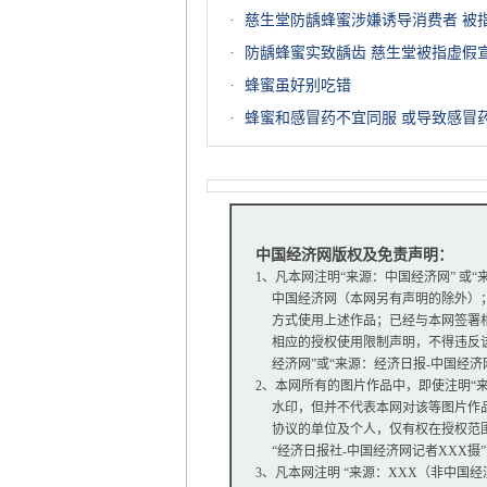
·
慈生堂防龋蜂蜜涉嫌诱导消费者 被
·
防龋蜂蜜实致龋齿 慈生堂被指虚假
·
蜂蜜虽好别吃错
·
蜂蜜和感冒药不宜同服 或导致感冒
中国经济网版权及免责声明：
1、凡本网注明“来源：中国经济网” 或
中国经济网（本网另有声明的除外）；
方式使用上述作品；已经与本网签署相
相应的授权使用限制声明，不得违反该
经济网”或“来源：经济日报-中国经济
2、本网所有的图片作品中，即使注明“来源：
水印，但并不代表本网对该等图片作品
协议的单位及个人，仅有权在授权范围内
“经济日报社-中国经济网记者XXX摄
3、凡本网注明 “来源：XXX（非中国