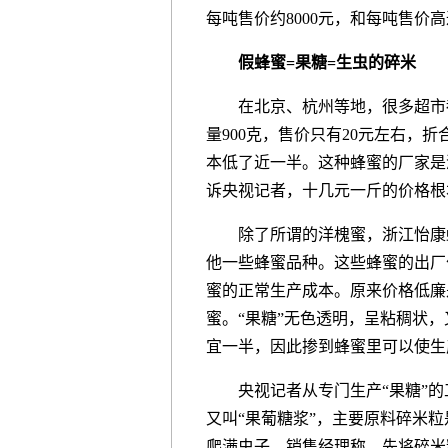
每吨售价约8000元，和每吨售价高
假蜂蜜=果糖=生虫的碎米
在北京、杭州等地，很多超市都
量900克，售价只有20元左右，
本低了近一半。这种蜂蜜的厂家是
诉央视记者，十几元一斤的价格根
除了所谓的洋槐蜜，浙江怡康蜂
他一些蜂蜜品种。这些蜂蜜的出厂
蜜的正常生产成本。原来价格低廉
蜜。“果糖”无色透明，呈粘稠状，
宜一半，因此掺到蜂蜜里可以使生
央视记者从专门生产“果糖”的工
又叫“果葡糖浆”，主要原料碎米
爬满虫子。销售经理称，先将碎米