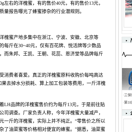
0g左右的洋槐蜜，有的售价40元，有的售价13元，
周质量报告曝光了蜂蜜掺杂的行业潜规则。
槐蜜产地多集中在浙江、宁波、安徽、北京等
每斤在30~40元，仅有百花牌、悦活牌等少数品
以上，而朱邦、王凯、王朝、花蕊、恩济堂等品牌每斤
消费者喜爱。真正的洋槐蜜原料收购价每吨高达
元。如果去掉水分损耗、算上加工包装等费用，一斤洋槐
·
三保
·
第1
LH品牌的洋槐蜜售价约为每斤13元，于是前往贴
公司调查。厂家负责人称，今年洋槐蜜大量减产，
元一斤的洋槐蜜，实际上并不纯正。“零售价之所以
杂了油菜蜜等价格相对便宜的蜂蜜。”据悉，油菜蜜