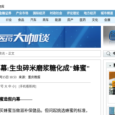
物库
金融证券
产业市场
国际经济
时政社会
评论理论
地方经济
城市频道
IT业
食品
汽车
商车
能源
房产
医药
文化
会展
资讯
> 正文
幕:生虫碎米磨浆糖化成"蜂蜜"
月15日 10:53
来源：重庆晚报
字号
大
中
小
]
[
手机看新闻
]
蜜造假内幕———
蜂蜜当做滋补保健品。但问起挑选蜂蜜的标准，