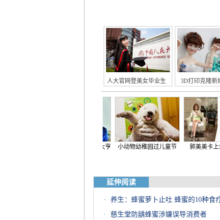
人大官网登美女毕业生
3D打印克隆新
鸭"
央视主播嫁五旬铁矿大亨
小动物幼稚园过儿童节
郭美美卡上余额51亿
延伸阅读
·
养生：蜂蜜萝卜止吐 蜂蜜的10种食
·
慈生堂防龋蜂蜜涉嫌误导消费者