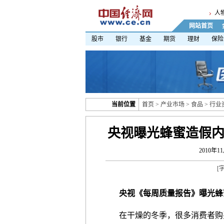
人
网站首页
股市
银行
基金
期货
理财
保险
当前位置
首页
>
产业市场
>
食品
>
行业
央视曝光蜂蜜造假内
2010年11
[
央视《每周质量报告》曝光蜂
在干燥的冬季，很多消费者购买