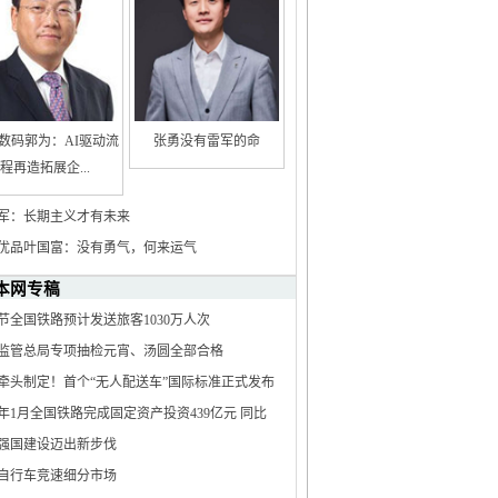
数码郭为：AI驱动流
张勇没有雷军的命
程再造拓展企...
军：长期主义才有未来
优品叶国富：没有勇气，何来运气
本网专稿
节全国铁路预计发送旅客1030万人次
监管总局专项抽检元宵、汤圆全部合格
牵头制定！首个“无人配送车”国际标准正式发布
25年1月全国铁路完成固定资产投资439亿元 同比
.7%
强国建设迈出新步伐
自行车竞速细分市场