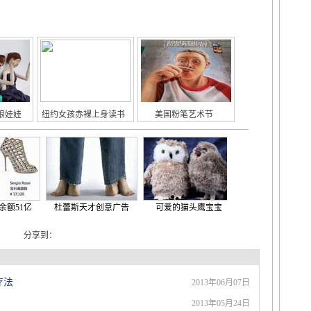
娘娃娃
纽约女孩赤裸上身读书
美国粉笔艺术节
杜蕾斯天才创意广告
可爱的猫头鹰宝宝
维秘超模最新大片
小贝
分享到：
疗法
2013年06月07日
2013年05月24日