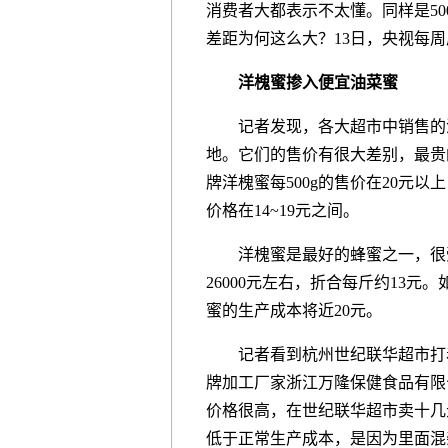
消费者大都表示不太懂。同样是50
差距为何这么大？13日，央视每
洋槐蜜掺入便宜油菜蜜
记者发现，各大超市中销售的洋
地。它们的售价有很大差别，最贵的
牌洋槐蜜每500g的售价在20元
价格在14~19元之间。
洋槐蜜是最好的蜂蜜之一，很受
26000元左右，折合每斤约13
蜜的生产成本将近20元。
记者看到杭州世纪联华超市打着
牌加工厂家浙江万隆保健食品有限
价格很高，在世纪联华超市卖十几
低于正常生产成本，是因为里面混