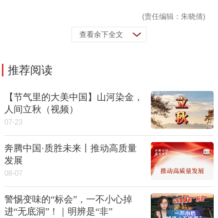
(责任编辑：朱晓倩)
查看余下全文
推荐阅读
【节气里的大美中国】山河染金，
人间立秋（视频）
07-23
奔腾中国·质胜未来丨推动高质量
发展
08-07
警惕变味的“标会”，一不小心掉
进“无底洞”！｜明辨是“非”