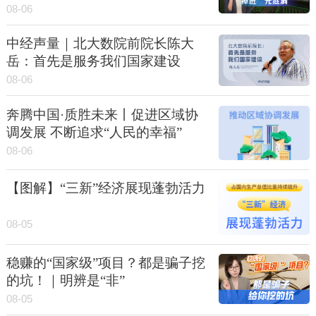
08-06
中经声量｜北大数院前院长陈大
岳：首先是服务我们国家建设
08-06
奔腾中国·质胜未来丨促进区域协
调发展 不断追求“人民的幸福”
08-06
【图解】“三新”经济展现蓬勃活力
08-05
稳赚的“国家级”项目？都是骗子挖
的坑！｜明辨是“非”
08-05