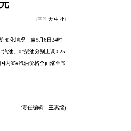
5元
[字号
大
中
小
]
变化情况，自5月8日24时
汽油、0#柴油分别上调0.25
，国内95#汽油价格全面涨至“9
(责任编辑：王惠绵)