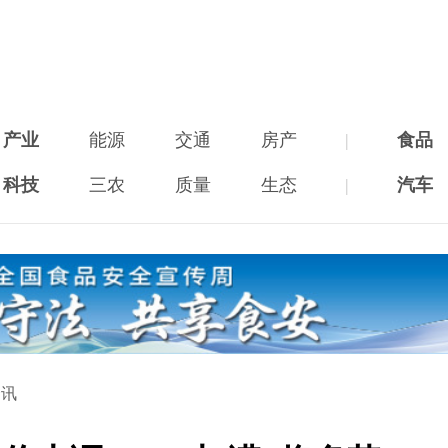
产业
能源
交通
房产
|
食品
科技
三农
质量
生态
|
汽车
资讯