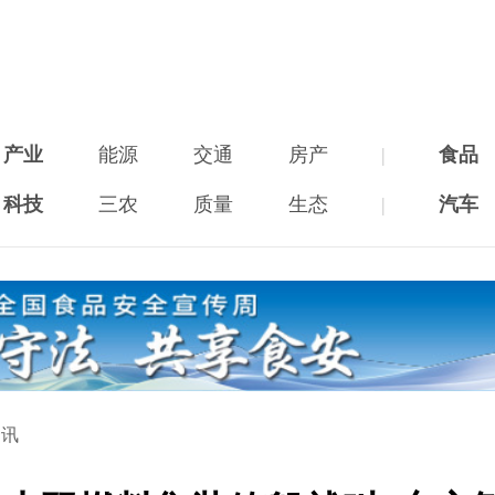
产业
能源
交通
房产
|
食品
科技
三农
质量
生态
|
汽车
资讯