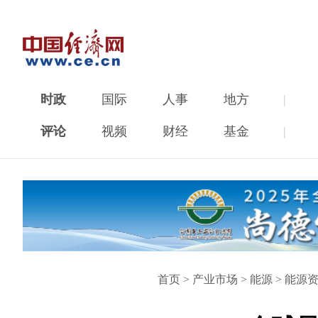
时政
国际
人事
地方
|
评论
视频
财经
基金
|
首页
>
产业市场
>
能源
>
能源