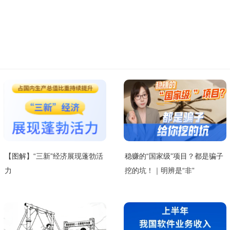
【图解】“三新”经济展现蓬勃活
稳赚的“国家级”项目？都是骗子
力
挖的坑！｜明辨是“非”