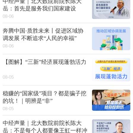
中经声量｜北大数院前院长陈大
岳：首先是服务我们国家建设
08-06
奔腾中国·质胜未来丨促进区域协
调发展 不断追求“人民的幸福”
08-06
【图解】“三新”经济展现蓬勃活力
08-05
稳赚的“国家级”项目？都是骗子挖
的坑！｜明辨是“非”
08-05
中经声量｜北大数院前院长陈大
岳：不是每个人都要像王虹一样冲