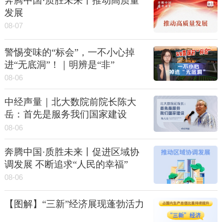
奔腾中国·质胜未来丨推动高质量
发展
08-07
警惕变味的“标会”，一不小心掉
进“无底洞”！｜明辨是“非”
08-06
中经声量｜北大数院前院长陈大
岳：首先是服务我们国家建设
08-06
奔腾中国·质胜未来丨促进区域协
调发展 不断追求“人民的幸福”
08-06
【图解】“三新”经济展现蓬勃活力