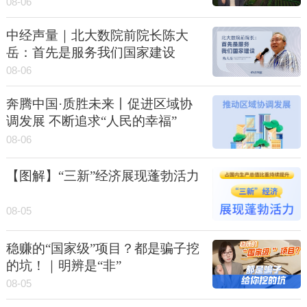
08-06
中经声量｜北大数院前院长陈大
岳：首先是服务我们国家建设
08-06
奔腾中国·质胜未来丨促进区域协
调发展 不断追求“人民的幸福”
08-06
【图解】“三新”经济展现蓬勃活力
08-05
稳赚的“国家级”项目？都是骗子挖
的坑！｜明辨是“非”
08-05