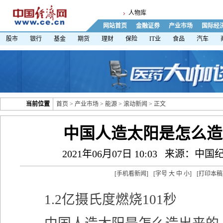
人物库
网站首页
金融证券
产业市场
国际经
股市
银行
基金
期货
理财
保险
IT业
食品
汽车
当前位置
首页
>
产业市场
>
能源
>
滚动新闻
> 正文
中国人造太阳是怎么造
2021年06月07日 10:03
来源：中国
[
手机看新闻
]
[字号
大
中
小
]
[
打印本稿
1.2亿摄氏度燃烧101秒