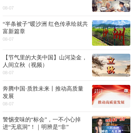
08-07
“半条被子”暖沙洲 红色传承绘就共
富新篇章
08-07
【节气里的大美中国】山河染金，
人间立秋（视频）
08-07
奔腾中国·质胜未来丨推动高质量
发展
08-07
警惕变味的“标会”，一不小心掉
进“无底洞”！｜明辨是“非”