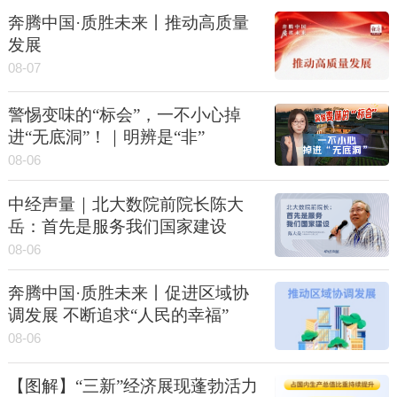
奔腾中国·质胜未来丨推动高质量
发展
08-07
警惕变味的“标会”，一不小心掉
进“无底洞”！｜明辨是“非”
08-06
中经声量｜北大数院前院长陈大
岳：首先是服务我们国家建设
08-06
奔腾中国·质胜未来丨促进区域协
调发展 不断追求“人民的幸福”
08-06
【图解】“三新”经济展现蓬勃活力