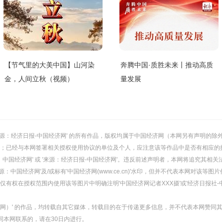
【节气里的大美中国】山河染
奔腾中国·质胜未来丨推动高质
金，人间立秋（视频）
量发展
或 '来源：经济日报-中国经济网' 的所有作品，版权均属于中国经济网（本网另有声明
；已经与本网签署相关授权使用协议的单位及个人，应注意该等作品中是否有相应的
：中国经济网' 或 '来源：经济日报-中国经济网'。违反前述声明者，本网将追究其相关
：中国经济网'及/或标有'中国经济网(www.ce.cn)'水印，但并不代表本网对该
有权在授权范围内使用该等图片中明确注明'中国经济网记者XXX摄'或'经济日报社-
经济网）' 的作品，均转载自其它媒体，转载目的在于传递更多信息，并不代表本网赞同
同本网联系的，请在30日内进行。