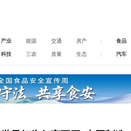
产业
能源
交通
房产
|
食品
科技
三农
质量
生态
|
汽车