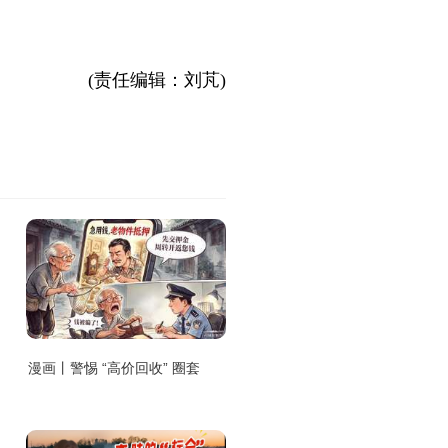
(责任编辑：刘芃)
漫画丨警惕 “高价回收” 圈套