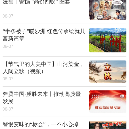
漫画丨警惕 “高价回收” 圈套
08-07
“半条被子”暖沙洲 红色传承绘就共
富新篇章
08-07
【节气里的大美中国】山河染金，
人间立秋（视频）
08-07
奔腾中国·质胜未来丨推动高质量
发展
08-07
警惕变味的“标会”，一不小心掉