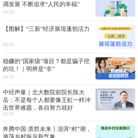
调发展 不断追求“人民的幸福”
08-06
【图解】“三新”经济展现蓬勃活力
08-05
稳赚的“国家级”项目？都是骗子挖
的坑！｜明辨是“非”
08-05
中经声量｜北大数院前院长陈大
岳：不是每个人都要像王虹一样冲
击世界难题，各自努力就好
08-05
奔腾中国·质胜未来丨澎湃“村”潮，
激荡乡村振兴新气象