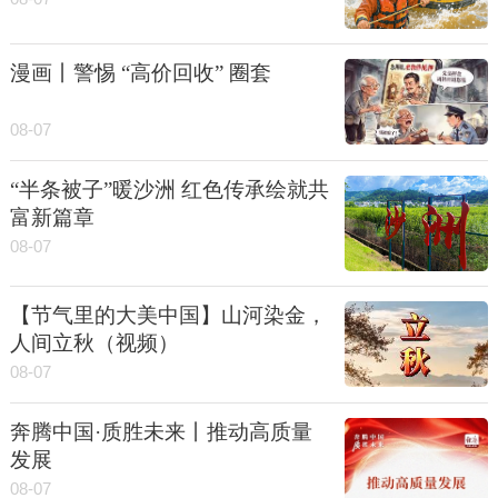
漫画丨警惕 “高价回收” 圈套
08-07
“半条被子”暖沙洲 红色传承绘就共
富新篇章
08-07
【节气里的大美中国】山河染金，
人间立秋（视频）
08-07
奔腾中国·质胜未来丨推动高质量
发展
08-07