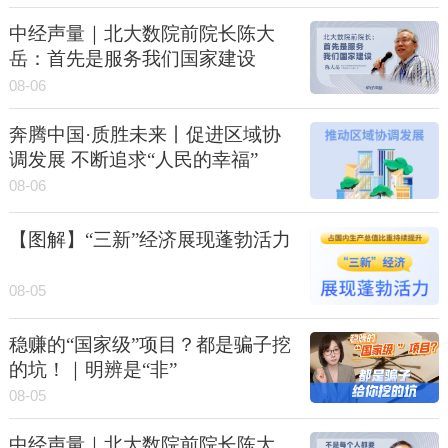
中经声量｜北大数院前院长陈大
岳：首先是服务我们国家建设
08-06
奔腾中国·质胜未来丨促进区域协
调发展 不断追求“人民的幸福”
08-06
【图解】“三新”经济展现蓬勃活力
08-05
稳赚的“国家级”项目？都是骗子挖
的坑！｜明辨是“非”
08-05
中经声量｜北大数院前院长陈大