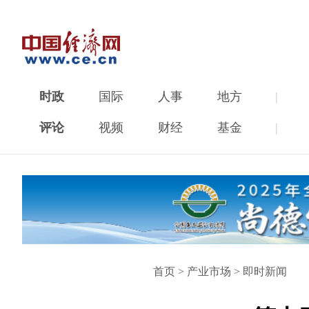
时政
国际
人事
地方
|
评论
视频
财经
基金
|
首页
>
产业市场
>
即时新闻