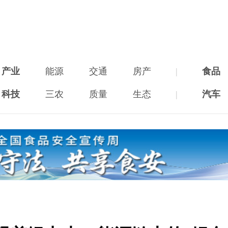
产业
能源
交通
房产
|
食品
科技
三农
质量
生态
|
汽车