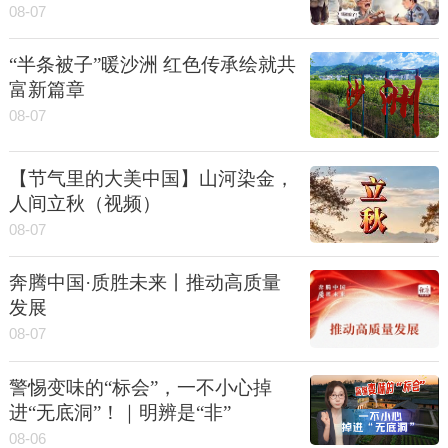
08-07
“半条被子”暖沙洲 红色传承绘就共
富新篇章
08-07
【节气里的大美中国】山河染金，
人间立秋（视频）
08-07
奔腾中国·质胜未来丨推动高质量
发展
08-07
警惕变味的“标会”，一不小心掉
进“无底洞”！｜明辨是“非”
08-06