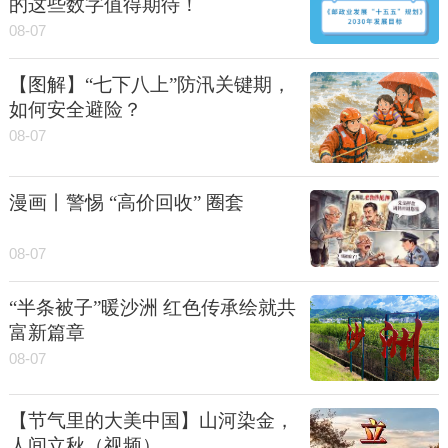
的这些数字值得期待！
08-07
【图解】“七下八上”防汛关键期，
如何安全避险？
08-07
漫画丨警惕 “高价回收” 圈套
08-07
“半条被子”暖沙洲 红色传承绘就共
富新篇章
08-07
【节气里的大美中国】山河染金，
人间立秋（视频）