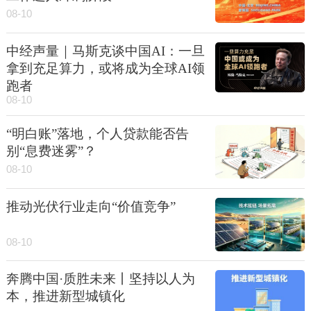
08-10
中经声量｜马斯克谈中国AI：一旦
拿到充足算力，或将成为全球AI领
跑者
08-10
“明白账”落地，个人贷款能否告
别“息费迷雾”？
08-10
推动光伏行业走向“价值竞争”
08-10
奔腾中国·质胜未来丨坚持以人为
本，推进新型城镇化