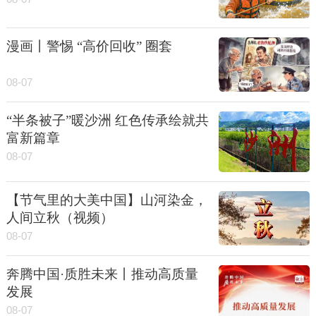
漫画丨警惕 “高价回收” 圈套
08-07
“半条被子”暖沙洲 红色传承绘就共
富新篇章
08-07
【节气里的大美中国】山河染金，
人间立秋（视频）
08-07
奔腾中国·质胜未来丨推动高质量
发展
08-07