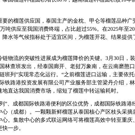
重要的榴莲供应国，泰国主产的金枕、甲仑等榴莲品种广受
2.7万吨供应至我国消费终端，占比超过55%。在2025年至
、降水等气候指标处于适宜区间，为榴莲开花、结果提供
链物流的突破性进展成为榴莲降价的关键。3月30日，
泰国林查班发出，经泰国廊开、老挝万象南，在云南磨憨
冷链班列”实现常态化运行。“之前榴莲进口运输，主要依
国际铁路港投资发展有限公司产业服务部主管梁丹介绍，
速地直达我国消费市场，缩短了榴莲中转运输耗时。
班列”、成都国际铁路港便利的区位优势，成都国际铁路港
中心（成都）。一颗颗新鲜榴莲从泰国核心产区枝头采摘
中心。集散中心的多式联运网络可将榴莲高效中转至重庆
更快一步。