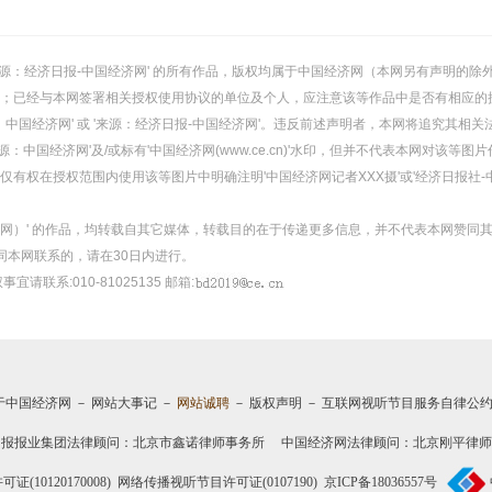
或 '来源：经济日报-中国经济网' 的所有作品，版权均属于中国经济网（本网另有声明
；已经与本网签署相关授权使用协议的单位及个人，应注意该等作品中是否有相应的
：中国经济网' 或 '来源：经济日报-中国经济网'。违反前述声明者，本网将追究其相关
：中国经济网'及/或标有'中国经济网(www.ce.cn)'水印，但并不代表本网对该
有权在授权范围内使用该等图片中明确注明'中国经济网记者XXX摄'或'经济日报社-
经济网）' 的作品，均转载自其它媒体，转载目的在于传递更多信息，并不代表本网赞同
同本网联系的，请在30日内进行。
事宜请联系:010-81025135 邮箱:
于中国经济网
－
网站大事记
－
网站诚聘
－
版权声明
－
互联网视听节目服务自律公
日报报业集团法律顾问：
北京市鑫诺律师事务所
中国经济网法律顾问：北京刚平律师
10120170008)
网络传播视听节目许可证(0107190)
京ICP备18036557号