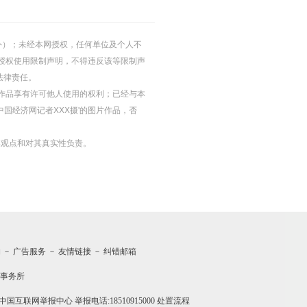
的除外）；未经本网授权，任何单位及个人不
授权使用限制声明，不得违反该等限制声
法律责任。
等图片作品享有许可他人使用的权利；已经与本
中国经济网记者XXX摄'的图片作品，否
其观点和对其真实性负责。
约
－
广告服务
－
友情链接
－
纠错邮箱
事务所
中国互联网举报中心
举报电话:18510915000
处置流程