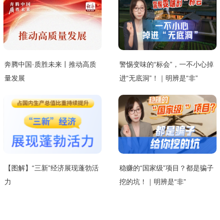
奔腾中国·质胜未来丨推动高质
警惕变味的“标会”，一不小心掉
量发展
进“无底洞”！｜明辨是“非”
【图解】“三新”经济展现蓬勃活
稳赚的“国家级”项目？都是骗子
力
挖的坑！｜明辨是“非”