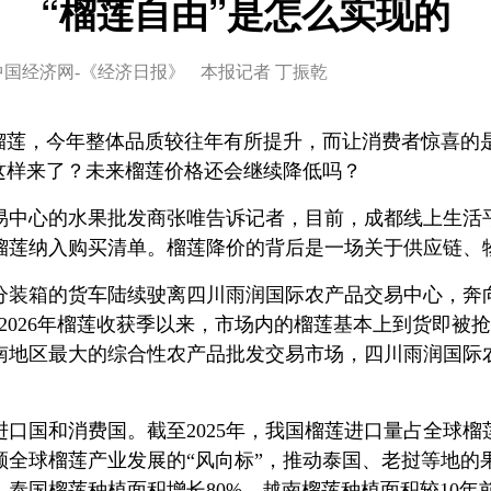
“榴莲自由”是怎么实现的
中国经济网-《经济日报》
本报记者 丁振乾
的榴莲，今年整体品质较往年有所提升，而让消费者惊喜的
这样来了？未来榴莲价格还会继续降低吗？
易中心的水果批发商张唯告诉记者，目前，成都线上生活
将榴莲纳入购买清单。榴莲降价的背后是一场关于供应链、
分装箱的货车陆续驶离四川雨润国际农产品交易中心，奔
2026年榴莲收获季以来，市场内的榴莲基本上到货即被
南地区最大的综合性农产品批发交易市场，四川雨润国际
口国和消费国。截至2025年，我国榴莲进口量占全球榴
领全球榴莲产业发展的“风向标”，推动泰国、老挝等地的
4年，泰国榴莲种植面积增长80%，越南榴莲种植面积较10