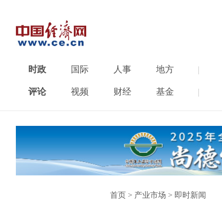
时政
国际
人事
地方
|
评论
视频
财经
基金
|
首页
>
产业市场
>
即时新闻