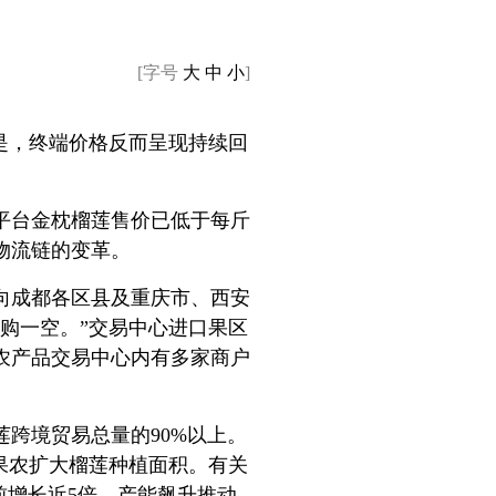
[字号
大
中
小
]
是，终端价格反而呈现持续回
平台金枕榴莲售价已低于每斤
物流链的变革。
向成都各区县及重庆市、西安
抢购一空。”交易中心进口果区
农产品交易中心内有多家商户
莲跨境贸易总量的90%以上。
果农扩大榴莲种植面积。有关
年前增长近5倍，产能飙升推动