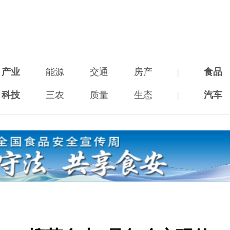
产业
能源
交通
房产
|
食品
科技
三农
质量
生态
|
汽车