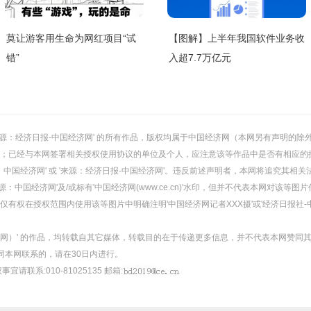
莫让游客用生命为网红项目“试
【图解】上半年我国软件业务收
错”
入超7.7万亿元
或 '来源：经济日报-中国经济网' 的所有作品，版权均属于中国经济网（本网另有声明
；已经与本网签署相关授权使用协议的单位及个人，应注意该等作品中是否有相应的
：中国经济网' 或 '来源：经济日报-中国经济网'。违反前述声明者，本网将追究其相关
：中国经济网'及/或标有'中国经济网(www.ce.cn)'水印，但并不代表本网对该
有权在授权范围内使用该等图片中明确注明'中国经济网记者XXX摄'或'经济日报社-
经济网）' 的作品，均转载自其它媒体，转载目的在于传递更多信息，并不代表本网赞同
同本网联系的，请在30日内进行。
事宜请联系:010-81025135 邮箱: