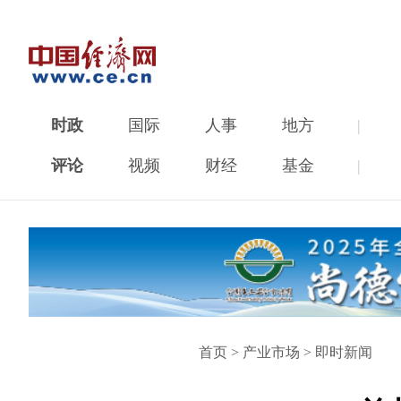
时政
国际
人事
地方
|
评论
视频
财经
基金
|
首页
>
产业市场
>
即时新闻