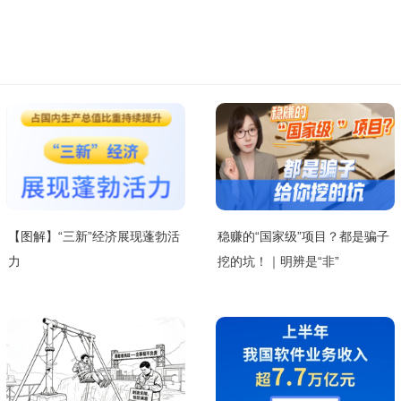
【图解】“三新”经济展现蓬勃活
稳赚的“国家级”项目？都是骗子
力
挖的坑！｜明辨是“非”