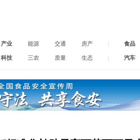
产业
能源
交通
房产
|
食品
科技
三农
质量
生态
|
汽车