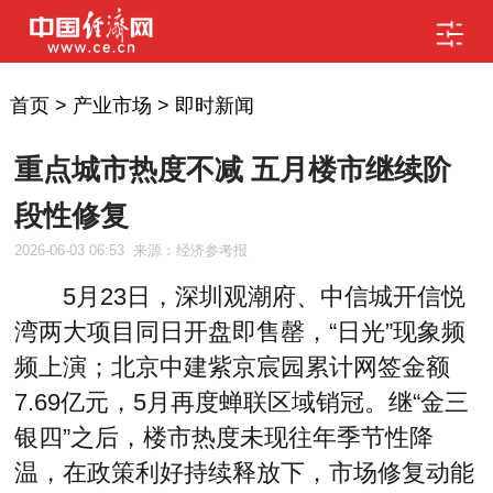
首页
>
产业市场
>
即时新闻
重点城市热度不减 五月楼市继续阶
段性修复
2026-06-03 06:53
来源：经济参考报
5月23日，深圳观潮府、中信城开信悦
湾两大项目同日开盘即售罄，“日光”现象频
频上演；北京中建紫京宸园累计网签金额
7.69亿元，5月再度蝉联区域销冠。继“金三
银四”之后，楼市热度未现往年季节性降
温，在政策利好持续释放下，市场修复动能