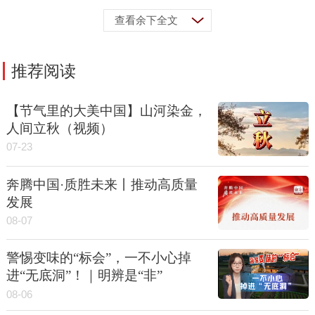
查看余下全文
推荐阅读
【节气里的大美中国】山河染金，
人间立秋（视频）
07-23
奔腾中国·质胜未来丨推动高质量
发展
08-07
警惕变味的“标会”，一不小心掉
进“无底洞”！｜明辨是“非”
08-06