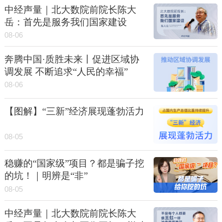
中经声量｜北大数院前院长陈大
岳：首先是服务我们国家建设
08-06
奔腾中国·质胜未来丨促进区域协
调发展 不断追求“人民的幸福”
08-06
【图解】“三新”经济展现蓬勃活力
08-05
稳赚的“国家级”项目？都是骗子挖
的坑！｜明辨是“非”
08-05
中经声量｜北大数院前院长陈大