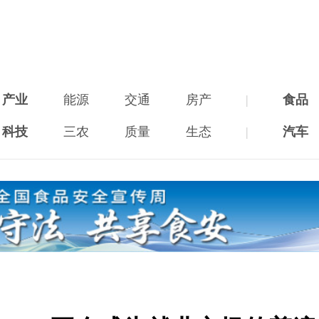
产业
能源
交通
房产
|
食品
科技
三农
质量
生态
|
汽车