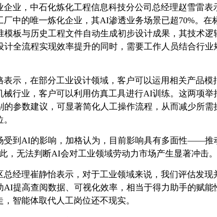
业企业，中石化炼化工程信息科技分公司总经理赵雪雷表
工厂中的唯一炼化企业，其AI渗透业务场景已超70%。
标准模板与历史工程文件自动生成初步设计成果，其技术逻
在设计全流程实现效率提升的同时，需要工作人员结合行业
格表示，在部分工业设计领域，客户可以运用相关产品模
机械行业，客户可以利用仿真工具进行AI训练。这两项举
级别的参数建议，可显著简化人工操作流程，从而减少所需
位。
场受到AI的影响，加格认为，目前影响具有多面性——推
此，无法判断AI会对工业领域劳动力市场产生显著冲击。
区总经理崔静怡表示，对于工业领域来说，我们评估发现并
AI提高查阅数据、可视化效率，相当于得力助手的赋能
走，智能体取代人工岗位还不现实。