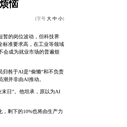
遍烦恼
[字号
大
中
小
]
短暂的岗位波动，但科技界
全标准要求高，在工业等领域
I不会成为就业市场的普遍烦
归咎于AI是“偷懒”和不负责
员潮并非由AI推动。
业末日”。他坦承，原以为AI
动化，剩下的10%也将由生产力