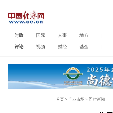
时政
国际
人事
地方
|
评论
视频
财经
基金
|
首页
>
产业市场
>
即时新闻