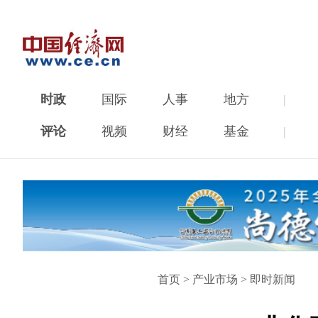
时政
国际
人事
地方
|
评论
视频
财经
基金
|
首页
>
产业市场
>
即时新闻