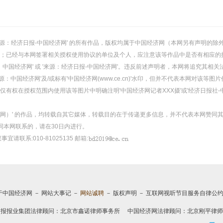
或 '来源：经济日报-中国经济网' 的所有作品，版权均属于中国经济网（本网另有声明
；已经与本网签署相关授权使用协议的单位及个人，应注意该等作品中是否有相应的
：中国经济网' 或 '来源：经济日报-中国经济网'。违反前述声明者，本网将追究其相关
：中国经济网'及/或标有'中国经济网(www.ce.cn)'水印，但并不代表本网对该
有权在授权范围内使用该等图片中明确注明'中国经济网记者XXX摄'或'经济日报社-
经济网）' 的作品，均转载自其它媒体，转载目的在于传递更多信息，并不代表本网赞同
同本网联系的，请在30日内进行。
事宜请联系:010-81025135 邮箱:
于中国经济网
－
网站大事记
－
网站诚聘
－
版权声明
－
互联网视听节目服务自律公
日报报业集团法律顾问：
北京市鑫诺律师事务所
中国经济网法律顾问：北京刚平律师