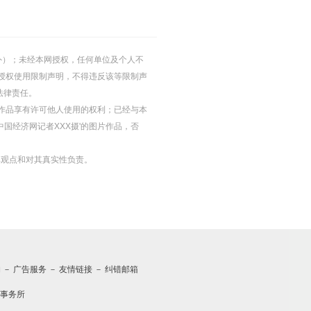
的除外）；未经本网授权，任何单位及个人不
授权使用限制声明，不得违反该等限制声
法律责任。
等图片作品享有许可他人使用的权利；已经与本
中国经济网记者XXX摄'的图片作品，否
其观点和对其真实性负责。
约
－
广告服务
－
友情链接
－
纠错邮箱
事务所