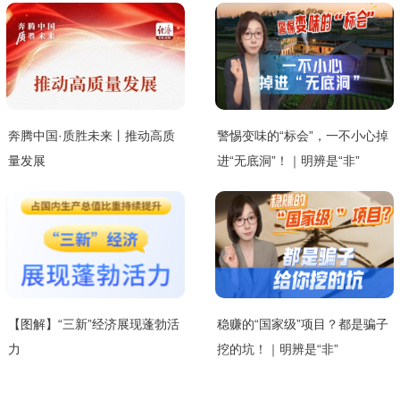
奔腾中国·质胜未来丨推动高质
警惕变味的“标会”，一不小心掉
量发展
进“无底洞”！｜明辨是“非”
【图解】“三新”经济展现蓬勃活
稳赚的“国家级”项目？都是骗子
力
挖的坑！｜明辨是“非”