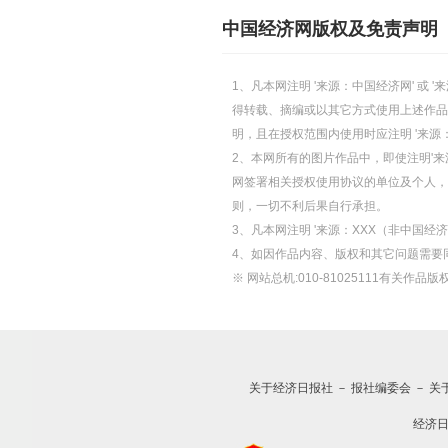
中国经济网版权及免责声明
1、凡本网注明 '来源：中国经济网' 
得转载、摘编或以其它方式使用上述作品
明，且在授权范围内使用时应注明 '来源
2、本网所有的图片作品中，即使注明'来源
网签署相关授权使用协议的单位及个人，仅
则，一切不利后果自行承担。
3、凡本网注明 '来源：XXX（非中国
4、如因作品内容、版权和其它问题需要
※ 网站总机:010-81025111有关作品版权
关于经济日报社
－
报社编委会
－
关
经济