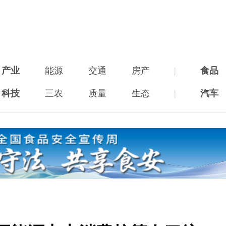
产业
能源
交通
房产
|
食品
科技
三农
质量
生态
|
汽车