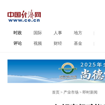
时政
国际
人事
地方
|
评论
视频
财经
基金
|
首页
>
产业市场
>
即时新闻