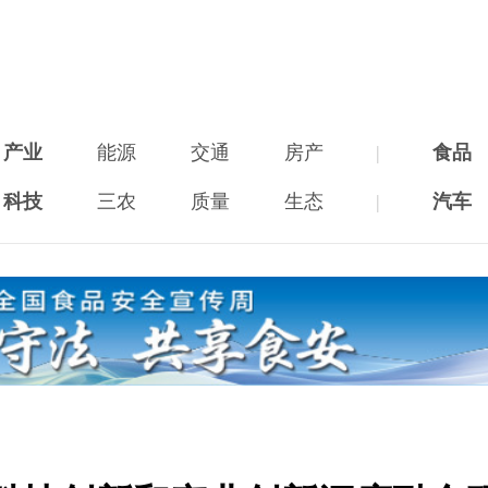
产业
能源
交通
房产
|
食品
科技
三农
质量
生态
|
汽车