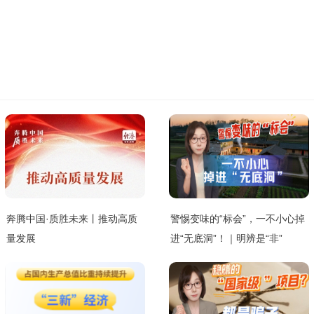
奔腾中国·质胜未来丨推动高质
警惕变味的“标会”，一不小心掉
量发展
进“无底洞”！｜明辨是“非”