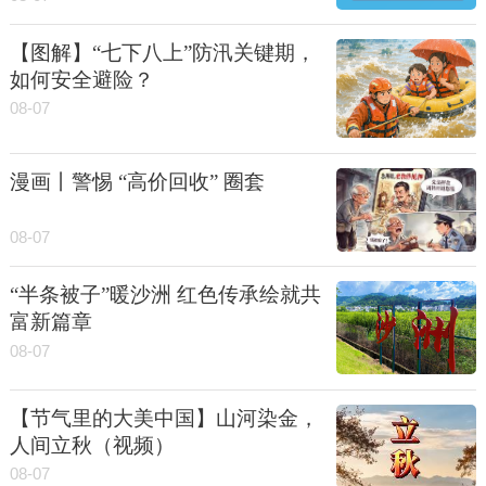
【图解】“七下八上”防汛关键期，
如何安全避险？
08-07
漫画丨警惕 “高价回收” 圈套
08-07
“半条被子”暖沙洲 红色传承绘就共
富新篇章
08-07
【节气里的大美中国】山河染金，
人间立秋（视频）
08-07