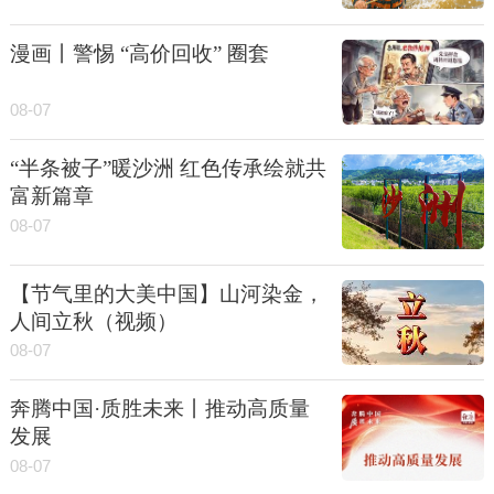
漫画丨警惕 “高价回收” 圈套
08-07
“半条被子”暖沙洲 红色传承绘就共
富新篇章
08-07
【节气里的大美中国】山河染金，
人间立秋（视频）
08-07
奔腾中国·质胜未来丨推动高质量
发展
08-07