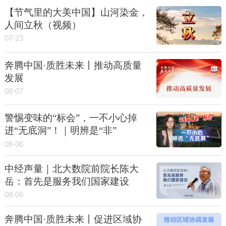
【节气里的大美中国】山河染金，
人间立秋（视频）
07-23
奔腾中国·质胜未来丨推动高质量
发展
08-07
警惕变味的“标会”，一不小心掉
进“无底洞”！｜明辨是“非”
08-06
中经声量｜北大数院前院长陈大
岳：首先是服务我们国家建设
08-06
奔腾中国·质胜未来丨促进区域协