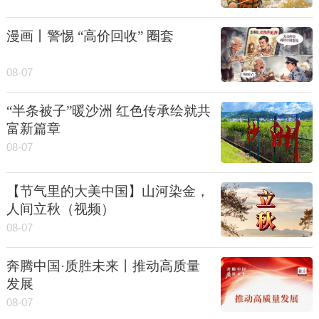
漫画丨警惕 “高价回收” 圈套
08-07
“半条被子”暖沙洲 红色传承绘就共
富新篇章
08-07
【节气里的大美中国】山河染金，
人间立秋（视频）
08-07
奔腾中国·质胜未来丨推动高质量
发展
08-07