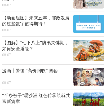
08-07
【动画组图】未来五年，邮政发展
的这些数字值得期待！
08-07
【图解】“七下八上”防汛关键期，
如何安全避险？
08-07
漫画丨警惕 “高价回收” 圈套
08-07
“半条被子”暖沙洲 红色传承绘就共
富新篇章