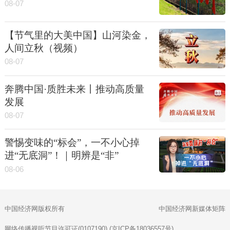
08-07
【节气里的大美中国】山河染金，
人间立秋（视频）
08-07
奔腾中国·质胜未来丨推动高质量
发展
08-07
警惕变味的“标会”，一不小心掉
进“无底洞”！｜明辨是“非”
08-06
中国经济网版权所有
中国经济网新媒体矩阵
网络传播视听节目许可证(0107190) (京ICP备18036557号)