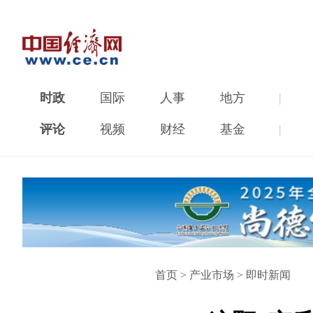
时政
国际
人事
地方
|
评论
视频
财经
基金
|
首页
>
产业市场
>
即时新闻