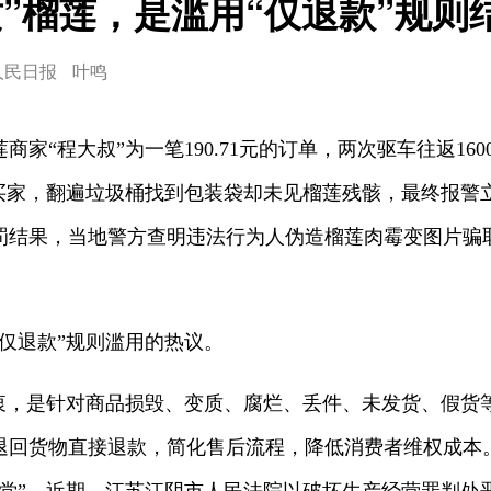
质”榴莲，是滥用“仅退款”规则
人民日报
叶鸣
家“程大叔”为一笔190.71元的订单，两次驱车往返160
买家，翻遍垃圾桶找到包装袋却未见榴莲残骸，最终报警立案
罚结果，当地警方查明违法行为人伪造榴莲肉霉变图片骗
仅退款”规则滥用的热议。
初衷，是针对商品损毁、变质、腐烂、丢件、未发货、假货
退回货物直接退款，简化售后流程，降低消费者维权成本。