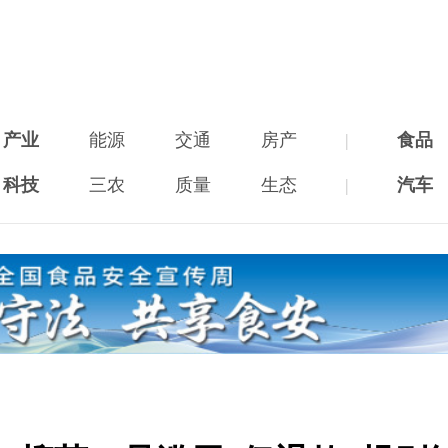
产业
能源
交通
房产
|
食品
科技
三农
质量
生态
|
汽车