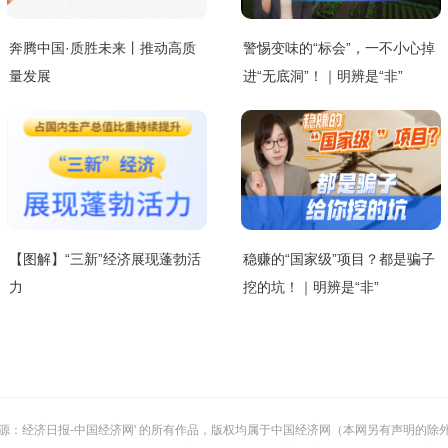
奔腾中国·质胜未来丨推动高质
警惕变味的“标会”，一不小心掉
量发展
进“无底洞”！｜明辨是“非”
【图解】“三新”经济展现蓬勃活
稳赚的“国家级”项目？都是骗子
力
挖的坑！｜明辨是“非”
或 '来源：经济日报-中国经济网' 的所有作品，版权均属于中国经济网（本网另有声明