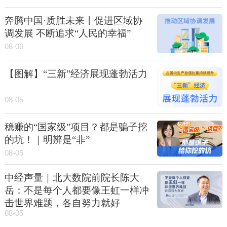
奔腾中国·质胜未来丨促进区域协
调发展 不断追求“人民的幸福”
08-06
【图解】“三新”经济展现蓬勃活力
08-05
稳赚的“国家级”项目？都是骗子挖
的坑！｜明辨是“非”
08-05
中经声量｜北大数院前院长陈大
岳：不是每个人都要像王虹一样冲
击世界难题，各自努力就好
08-05