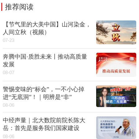
推荐阅读
【节气里的大美中国】山河染金，
人间立秋（视频）
07-23
奔腾中国·质胜未来丨推动高质量
发展
08-07
警惕变味的“标会”，一不小心掉
进“无底洞”！｜明辨是“非”
08-06
中经声量｜北大数院前院长陈大
岳：首先是服务我们国家建设
08-06