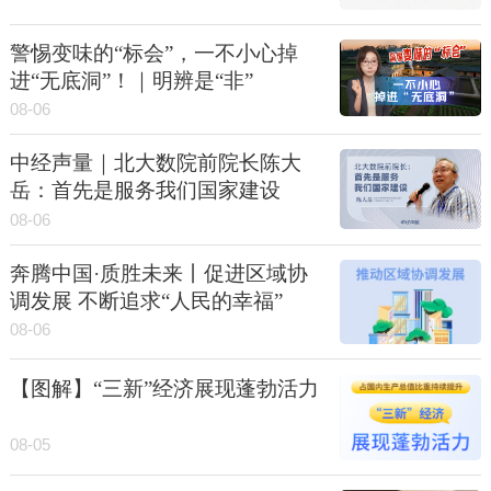
警惕变味的“标会”，一不小心掉
进“无底洞”！｜明辨是“非”
08-06
中经声量｜北大数院前院长陈大
岳：首先是服务我们国家建设
08-06
奔腾中国·质胜未来丨促进区域协
调发展 不断追求“人民的幸福”
08-06
【图解】“三新”经济展现蓬勃活力
08-05